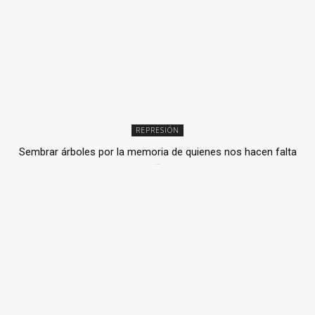
REPRESIÓN
Sembrar árboles por la memoria de quienes nos hacen falta
2 julio, 2026