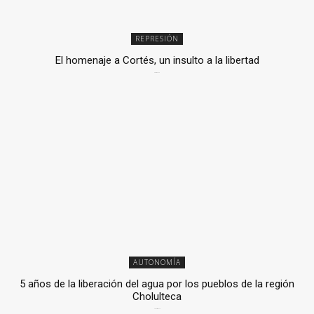
REPRESIÓN
El homenaje a Cortés, un insulto a la libertad
6 mayo, 2026
AUTONOMÍA
5 años de la liberación del agua por los pueblos de la región
Cholulteca
25 marzo, 2026