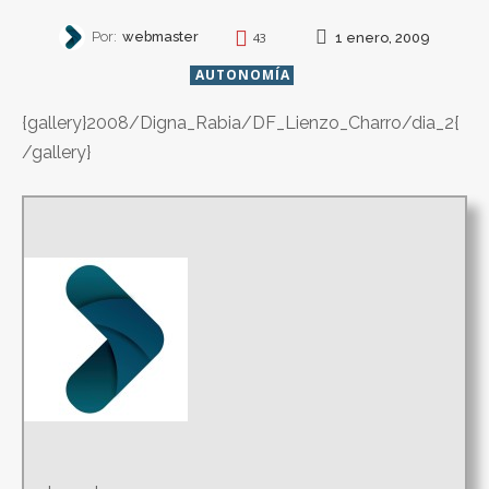
Por:
webmaster
1 enero, 2009
43
AUTONOMÍA
{gallery}2008/Digna_Rabia/DF_Lienzo_Charro/dia_2{
/gallery}