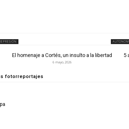
REPRESIÓN
AUTONOM
El homenaje a Cortés, un insulto a la libertad
5 
6 mayo, 2026
os fotorreportajes
opa