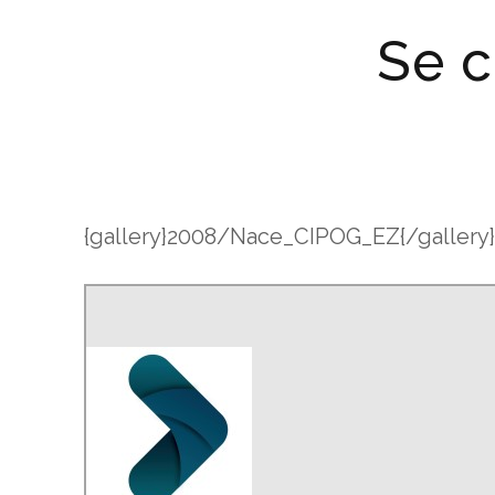
Se c
{gallery}2008/Nace_CIPOG_EZ{/gallery}