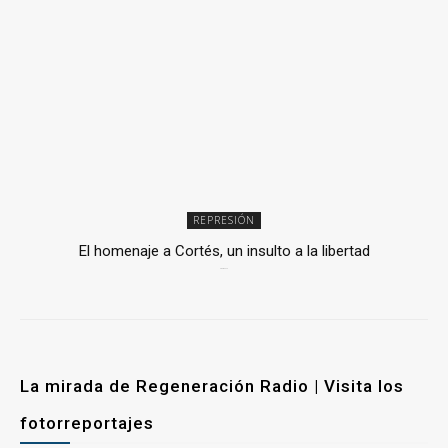
REPRESIÓN
El homenaje a Cortés, un insulto a la libertad
6 mayo, 2026
La mirada de Regeneración Radio | Visita los
fotorreportajes