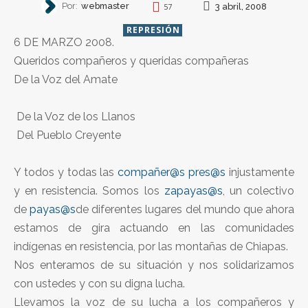
Por:
webmaster
3 abril, 2008
57
REPRESIÓN
6 DE MARZO 2008.
Queridos compañeros y queridas compañeras
De la Voz del Amate
De la Voz de los Llanos
Del Pueblo Creyente
Y todos y todas las
compañer@s
pres@s
injustamente
y en resistencia. Somos los
zapayas@s
, un colectivo
de
payas@s
de diferentes lugares del mundo que ahora
estamos de gira actuando en las comunidades
indígenas en resistencia, por las montañas de Chiapas.
Nos enteramos de su situación y nos solidarizamos
con ustedes y con su digna lucha.
Llevamos la voz de su lucha a los compañeros y