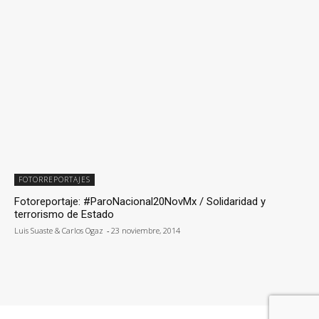
FOTORREPORTAJES
Fotoreportaje: #ParoNacional20NovMx / Solidaridad y
terrorismo de Estado
Luis Suaste & Carlos Ogaz
-
23 noviembre, 2014