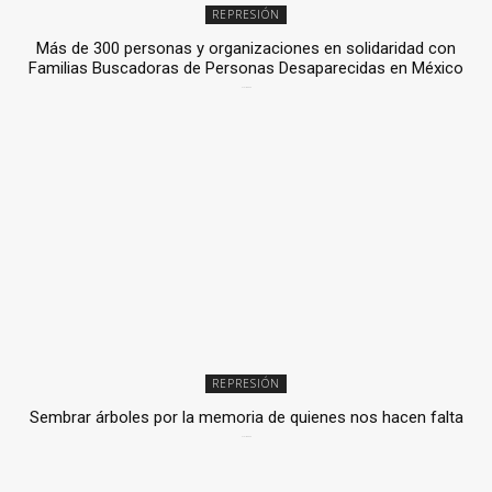
REPRESIÓN
Más de 300 personas y organizaciones en solidaridad con
Familias Buscadoras de Personas Desaparecidas en México
3 julio, 2026
REPRESIÓN
Sembrar árboles por la memoria de quienes nos hacen falta
2 julio, 2026