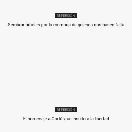
REPRESIÓN
Sembrar árboles por la memoria de quienes nos hacen falta
2 julio, 2026
REPRESIÓN
El homenaje a Cortés, un insulto a la libertad
6 mayo, 2026