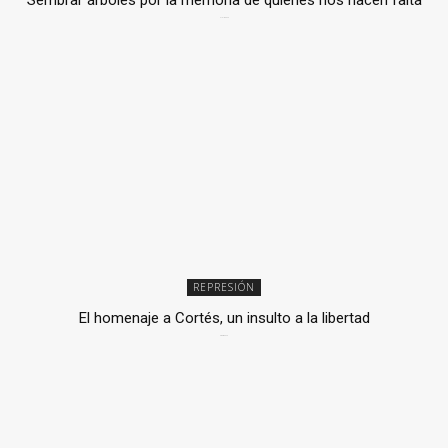
2 julio, 2026
REPRESIÓN
El homenaje a Cortés, un insulto a la libertad
6 mayo, 2026