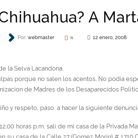
Chihuahua? A Mart
12 enero, 2008
Por:
webmaster
78
REPRESIÓN
de la Selva Lacandona.
ulpas porque no salen los acentos. No podia es
anizacion de Madres de los Desaparecidos Politi
ño y respeto, paso a hacer la siguiente denunci
 12.00 horas p.m. sali de mi casa de la Privada
s en su casa de la Calle 27 (Gomez Morin) # 1710 