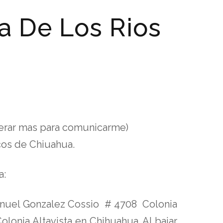
a De Los Rios
perar mas para comunicarme)
cos de Chiuahua.
a:
 Manuel Gonzalez Cossio # 4708 Colonia
Colonia Altavista en Chihuahua. Al bajar