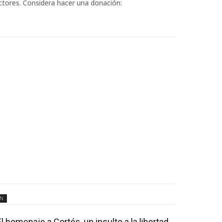
ectores. Considera hacer una donación:
ÓN
El homenaje a Cortés, un insulto a la libertad