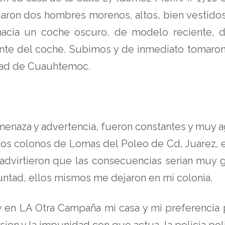
caron dos hombres morenos, altos, bien vestidos 
hacia un coche oscuro, de modelo reciente, 
ante del coche. Subimos y de inmediato tomaron
dad de Cuauhtemoc.
menaza y advertencia, fueron constantes y muy a
los colonos de Lomas del Poleo de Cd, Juarez, e
dvirtieron que las consecuencias serian muy gr
untad, ellos mismos me dejaron en mi colonia.
 en LA Otra Campaña mi casa y mi preferencia p
on y la impunidad con que actua la policia polit