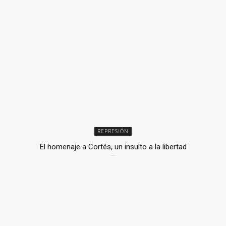
REPRESIÓN
El homenaje a Cortés, un insulto a la libertad
6 mayo, 2026