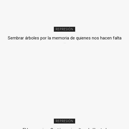
REPRESIÓN
Sembrar árboles por la memoria de quienes nos hacen falta
2 julio, 2026
REPRESIÓN