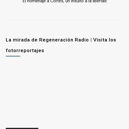
El homenaje a Cortés, un insulto a la libertad
6 mayo, 2026
La mirada de Regeneración Radio | Visita los
fotorreportajes